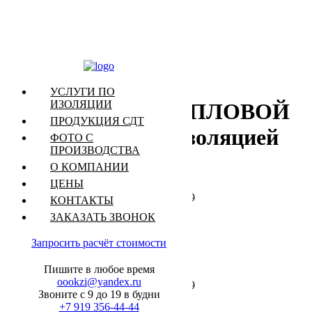
Изоляция деталей
УСЛУГИ ПО
ИЗОЛЯЦИИ
трубопроводов ТЕПЛОВОЙ
ПРОДУКЦИЯ СДТ
полиэтиленовой изоляцией
ФОТО С
ПРОИЗВОДСТВА
ППУ ПЭ
О КОМПАНИИ
ЦЕНЫ
КОНТАКТЫ
ТУ 23.99.19-003-05033659-2019
ЗАКАЗАТЬ ЗВОНОК
ТУ 5768-003-49124334-2014
Запросить
расчёт стоимости
ТУ 5768-003-49124334-2014
Пишите в любое время
oookzi@yandex.ru
Звоните с 9 до 19 в будни
ТУ 23.99.19-003-05033659-2019
+7 919 356-44-44